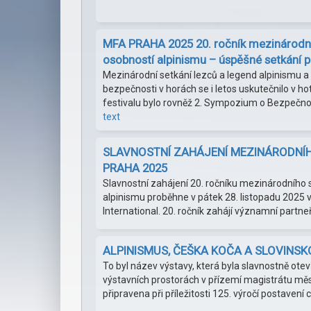
MFA PRAHA 2025 20. ročník mezinárodní
osobností alpinismu – úspěšné setkání 
Mezinárodní setkání lezců a legend alpinismu a
bezpečnosti v horách se i letos uskutečnilo v ho
festivalu bylo rovněž 2. Sympozium o Bezpečn
text
SLAVNOSTNÍ ZAHÁJENÍ MEZINÁRODNÍH
PRAHA 2025
Slavnostní zahájení 20. ročníku mezinárodního 
alpinismu proběhne v pátek 28. listopadu 2025 v
International. 20. ročník zahájí významní partneř
ALPINISMUS, ČEŠKA KOČA A SLOVINS
To byl název výstavy, která byla slavnostně otev
výstavních prostorách v přízemí magistrátu měst
připravena při příležitosti 125. výročí postaven