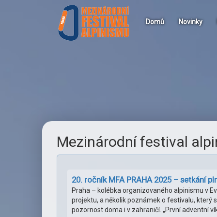
Hlavní
Přejít
k
menu
Domů
Novinky
hlavnímu
obsahu
Mezinárodní festival alp
20. ročník MFA PRAHA 2025 – setkání pl
Praha – kolébka organizovaného alpinismu v Evro
projektu, a několik poznámek o festivalu, který s
pozornost doma i v zahraničí. „První adventní 