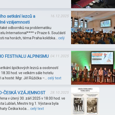
ho setkání lezců a
16.12.2025
plné vzájemnosti
 také odborníků na problematiku
telu International**** v Praze 6. Součástí
osti na horách, téma Praha kolébka…
celý
O FESTIVALU ALPINISMU
04.11.2025
setkání špičkových lezců a osobností
 18.30 hod. ve velkém sále hotelu
i a hosté: Mgr. Jiří Růžička –…
celý text
KO-ČESKÁ VZÁJEMNOST
28.10.2025
řena v úterý 30. září 2025 v 18.00 hod. ve
a Lublaň, Mestni trg 1. Výstava byla
í chaty Češka koča.…
celý text