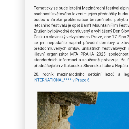
Tematicky se bude letošní Mezinárodní festival alpin
osobností světového lezení – jejich přednášky budo
budou o široké problematice bezpečného pohybu n
letošního festivalu je opět Banff Mountain Film Festi
Zrušen byl původně domluvený a vyhlášený Den Slovin
Česku a slovinský velvyslanec v Praze, dne 17. října
se jim nepodařilo naplnit původní domluvy a záv
předdomluvených smluv, unikátních festivalových
Hlavní organizátor MFA PRAHA 2025, společnost
standardních informací a současně potvrzuje, že f
přednášejících z Rakouska, Slovinska, Itálie a Nepálu.
20. ročník mezinárodního setkání lezců a le
INTERNATIONAL**** v Praze 6
.