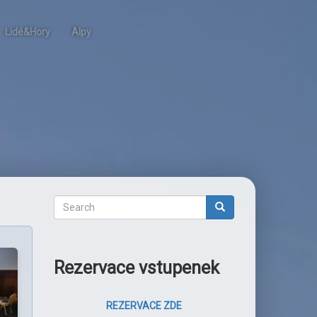
Lidé&Hory
Alpy
Search
Search
Rezervace vstupenek
REZERVACE ZDE