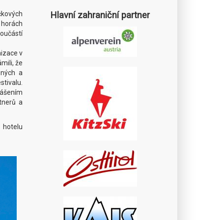
Hlavní zahraniční partner
ičkových
a horách
oučástí
nizace v
mili, že
ených a
tivalu.
lášením
tnerů a
 hotelu