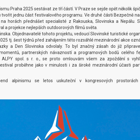
ismu Praha 2025 sestávat ze tří částí. V Praze se sejde opět několik šp
u tvořit jednu část festivalového programu. Ve druhé části Bezpečně n
a horách přednášet specialisté z Rakouska, Slovinska a Nepálu. S
val a projekce nejlepších outdoorových filmů světa.
ska. Objednavatelé tohoto projektu, vedoucí Slovinské turistické orga
 2025 tj. šest týdnů před zahájením této rozsáhlé mezinárodní akce ozná
azky a Den Slovinska odvolaly. To byl značný zásah do již připrav
 momentů, partnerských návazností a programových bodů celého fes
 ALPY spol. s r. o., se proto omlouvám všem za zpoždění s vyh
estival proběhne jako v minulosti i za široké mezinárodní účasti par
gend alpinismu se letos uskuteční v kongresových prostorách