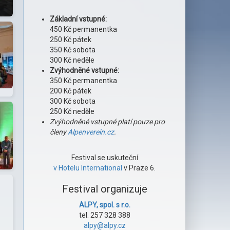
Základní vstupné:
450 Kč permanentka
250 Kč pátek
350 Kč sobota
300 Kč neděle
Zvýhodněné vstupné:
350 Kč permanentka
200 Kč pátek
300 Kč sobota
250 Kč neděle
Zvýhodněné vstupné platí pouze pro
členy
Alpenverein.cz
.
Festival se uskuteční
v Hotelu International
v Praze 6.
Festival organizuje
ALPY, spol. s r.o.
tel. 257 328 388
alpy@alpy.cz