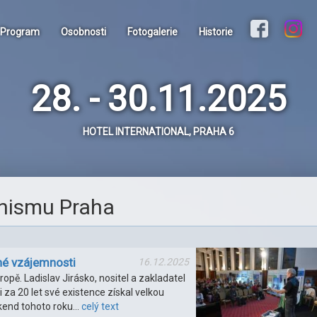
Program
Osobnosti
Fotogalerie
Historie
28. - 30.11.2025
HOTEL INTERNATIONAL, PRAHA 6
inismu Praha
né vzájemnosti
16.12.2025
pě. Ladislav Jirásko, nositel a zakladatel
i za 20 let své existence získal velkou
víkend tohoto roku…
celý text