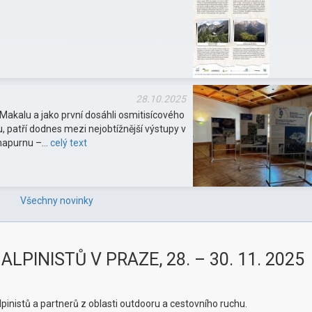
28.10.2025
na Makalu a jako první dosáhli osmitisícového
ou, patří dodnes mezi nejobtížnější výstupy v
Annapurnu –…
celý text
Všechny novinky
LPINISTŮ V PRAZE, 28. – 30. 11. 2025
lpinistů a partnerů z oblasti outdooru a cestovního ruchu.