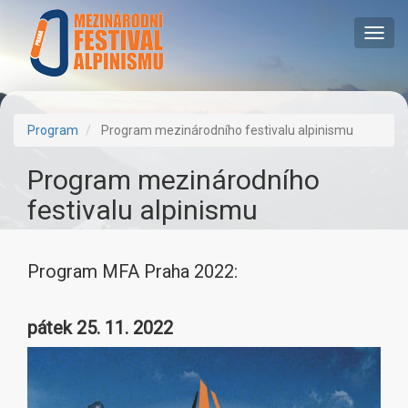
Přejít
k
Toggl
hlavnímu
navig
obsahu
Program
Program mezinárodního festivalu alpinismu
Program mezinárodního
festivalu alpinismu
Program MFA Praha 2022:
pátek 25. 11. 2022